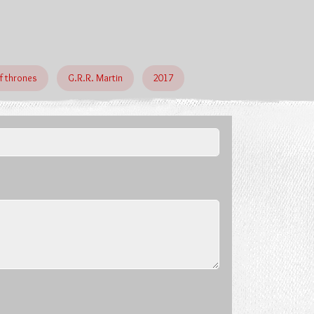
f thrones
G.R.R. Martin
2017