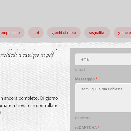
compleanno
lupi
giochi di ruolo
segnalibri
game o
chiedi il catologo in pdf
email
Messaggio
*
non ancora completo. Di giorno
ornate a trovarci e controllate
i
richiesta
reCAPTCHA
*