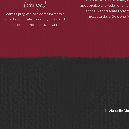
(stampa)
apotropaico che vede l'origine
antica. Rappresenta l'orrori
Stampa pregiata con doratura stesa a
mozzata della Gorgone 
mano della riproduzione pagina 32 Recto
del celebre Fiore dei Duellanti
Via delle Mu