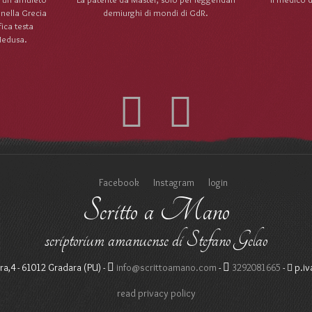
 nella Grecia
demiurghi di mondi di GdR.
fica testa
Medusa.
Facebook
Instagram
login
Scritto a Mano
scriptorium amanuense di Stefano Gelao
ra,4 - 61012 Gradara (PU) -
info@scrittoamano.com
-
3292081665
-
p.iv
read privacy policy