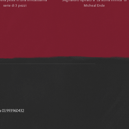
serie di 3 pezzi
Micheal Ende
a 01993960432