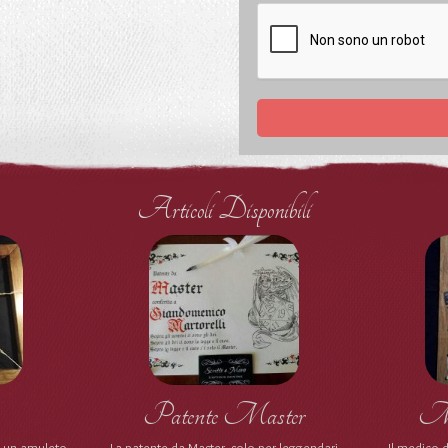
Articoli Disponibili
Patente Master
Med
è un amuleto
La patente da Master, solo per leggendari
Il medico d