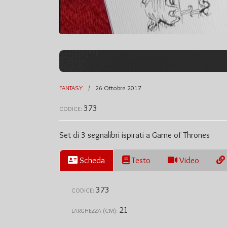
FANTASY
26 Ottobre 2017
373
CODICE:
Set di 3 segnalibri ispirati a Game of Thrones
Scheda
Testo
Video
373
CODICE:
21
LARGHEZZA (CM):