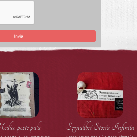
Invia
ico peste pala
Segnalibri Storia Infinita
ella peste in una limitatissima
Segnalibro ispirato a "La storia infinita" di