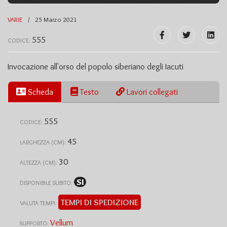
VARIE
25 Marzo 2021
555
CODICE:
Invocazione all'orso del popolo siberiano degli Iacuti
Scheda
Testo
Lavori collegati
555
CODICE:
45
LARGHEZZA (CM):
30
ALTEZZA (CM):
SI
DISPONIBILE SUBITO:
TEMPI DI SPEDIZIONE
VALUTA TEMPI:
Vellum
SUPPORTO: