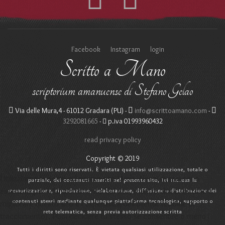
Facebook
Instagram
login
Scritto a Mano
scriptorium amanuense di Stefano Gelao
Via delle Mura,4 - 61012 Gradara (PU) -
info@scrittoamano.com
-
3292081665
-
p.iva 01993960432
read privacy policy
Copyright © 2019
Tutti i diritti sono riservati. È vietata qualsiasi utilizzazione, totale o
Utilizziamo i cookie sul nostro sito Web. Alcuni di essi sono
parziale, dei contenuti inseriti nel presente sito, ivi inclusa la
essenziali per il funzionamento del sito, mentre altri ci aiutano a
memorizzazione, riproduzione, rielaborazione, diffusione o distribuzione dei
contenuti stessi mediante qualunque piattaforma tecnologica, supporto o
migliorare questo sito e l'esperienza dell'utente (cookie di
rete telematica, senza previa autorizzazione scritta
tracciamento). Puoi decidere tu stesso se consentire o meno i