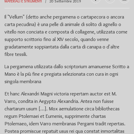
MATERIALI E STRUMENTI
20 Settembre 2019
Il "Vellum" (detto anche pergamena o cartapecora o ancora
carta pecudina) è una pelle di animale di solito di agnello o
vitello non conciata e composta di collagene, utilizzata come
supporto scrittorio fino al XIV secolo, quando venne
gradatamente soppiantata dalla carta di canapa o d'altre
fibre tessili.
La pergamena utilizzata dallo scriptorium amanuense Scritto a
Mano è la più fine e pregiata selezionata con cura in ogni
singola membrana
Et hanc Alexandri Magni victoria repertam auctor est M.
Varro, condita in Aegypto Alexandria. Antea non fuisse
chartarum usum […]. Mox aemulatione circa bibliothecas
regum Ptolemaei et Eumenis, supprimente chartas
Ptolemaeo, idem Varro membranas Pergami tradit repertas.
Postea promiscue repatuit usus rei qua constat inmortalitas