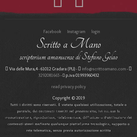
Facebook
Instagram
login
Scritto a Mano
scriptorium amanuense di Stefano Gelao
Via delle Mura,4 - 61012 Gradara (PU) -
info@scrittoamano.com
-
3292081665
-
p.iva 01993960432
read privacy policy
Copyright © 2019
Tutti i diritti sono riservati. È vietata qualsiasi utilizzazione, totale o
Utilizziamo i cookie sul nostro sito Web. Alcuni di essi sono
parziale, dei contenuti inseriti nel presente sito, ivi inclusa la
essenziali per il funzionamento del sito, mentre altri ci aiutano a
memorizzazione, riproduzione, rielaborazione, diffusione o distribuzione dei
contenuti stessi mediante qualunque piattaforma tecnologica, supporto o
migliorare questo sito e l'esperienza dell'utente (cookie di
rete telematica, senza previa autorizzazione scritta
tracciamento). Puoi decidere tu stesso se consentire o meno i