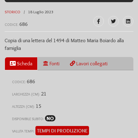
STORICO
18 Luglio 2023
686
CODICE:
Copia di una lettera del 1494 di Matteo Maria Boiardo alla
famiglia
Scheda
Fonti
Lavori collegati
686
CODICE:
21
LARGHEZZA (CM):
15
ALTEZZA (CM):
NO
DISPONIBILE SUBITO:
TEMPI DI PRODUZIONE
VALUTA TEMPI: