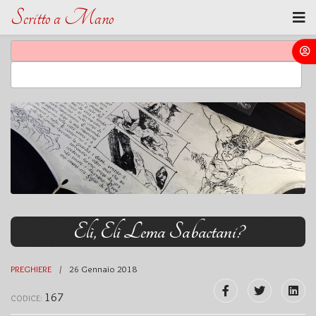
Scritto a Mano
Elì, Elì Lema Sabactani?
PREGHIERE
26 Gennaio 2018
167
CODICE: