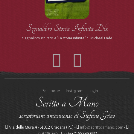
Segnalibro Storia Infinita Dlx
Segnalibro ispirato a "La storia infinita" di Micheal Ende
Facebook
Instagram
login
Scritto a Mano
scriptorium amanuense di Stefano Gelao
Via delle Mura,4 - 61012 Gradara (PU) -
info@scrittoamano.com
-
3292081665
-
p.iva 01993960432