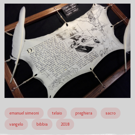
emanuel simeoni
telaio
preghiera
sacro
vangelo
bibbia
2018