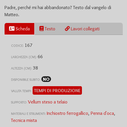
Padre, perché mi hai abbandonato? Testo dal vangelo di
Matteo.
Scheda
Testo
Lavori collegati
167
CODICE:
66
LARGHEZZA (CM):
38
ALTEZZA (CM):
NO
DISPONIBILE SUBITO:
TEMPI DI PRODUZIONE
VALUTA TEMPI:
Vellum steso a telaio
SUPPORTO:
Inchiostro ferrogallico
,
Penna d'oca
,
MATERIALI E STRUMENTI:
Tecnica mista