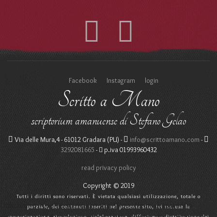
Facebook
Instagram
login
Scritto a Mano
scriptorium amanuense di Stefano Gelao
Via delle Mura,4 - 61012 Gradara (PU) -
info@scrittoamano.com
-
3292081665
-
p.iva 01993960432
read privacy policy
Copyright © 2019
Tutti i diritti sono riservati. È vietata qualsiasi utilizzazione, totale o
Utilizziamo i cookie sul nostro sito Web. Alcuni di essi sono
parziale, dei contenuti inseriti nel presente sito, ivi inclusa la
memorizzazione, riproduzione, rielaborazione, diffusione o distribuzione dei