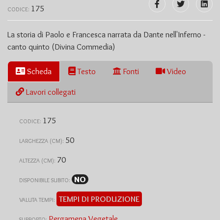
175
CODICE:
La storia di Paolo e Francesca narrata da Dante nell'Inferno -
canto quinto (Divina Commedia)
Scheda
Testo
Fonti
Video
Lavori collegati
175
CODICE:
50
LARGHEZZA (CM):
70
ALTEZZA (CM):
NO
DISPONIBILE SUBITO:
TEMPI DI PRODUZIONE
VALUTA TEMPI:
Pergamena Vegetale
SUPPORTO: