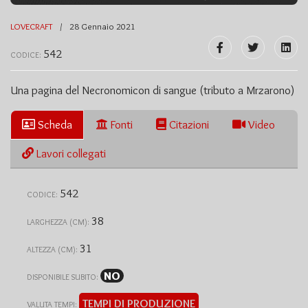
LOVECRAFT
28 Gennaio 2021
542
CODICE:
Una pagina del Necronomicon di sangue (tributo a Mrzarono)
Scheda
Fonti
Citazioni
Video
Lavori collegati
542
CODICE:
38
LARGHEZZA (CM):
31
ALTEZZA (CM):
NO
DISPONIBILE SUBITO:
TEMPI DI PRODUZIONE
VALUTA TEMPI: