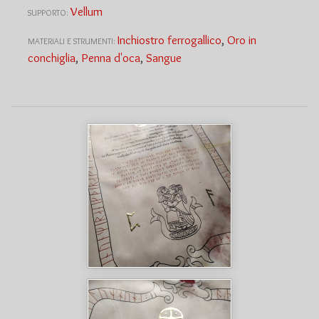
Vellum
SUPPORTO:
Inchiostro ferrogallico
,
Oro in
MATERIALI E STRUMENTI:
conchiglia
,
Penna d'oca
,
Sangue