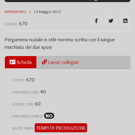
MATRIMONIO
13 Maggio 2023
670
CODICE:
Pergamena nuziale in stile norreno scritta con il sangue
mischiato dei due sposi
Scheda
Lavori collegati
670
CODICE:
40
LARGHEZZA (CM):
60
ALTEZZA (CM):
NO
DISPONIBILE SUBITO:
TEMPI DI PRODUZIONE
VALUTA TEMPI: