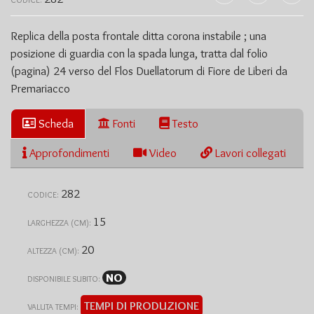
Replica della posta frontale ditta corona instabile ; una
posizione di guardia con la spada lunga, tratta dal folio
(pagina) 24 verso del Flos Duellatorum di Fiore de Liberi da
Premariacco
Scheda
Fonti
Testo
Approfondimenti
Video
Lavori collegati
282
CODICE:
15
LARGHEZZA (CM):
20
ALTEZZA (CM):
NO
DISPONIBILE SUBITO:
TEMPI DI PRODUZIONE
VALUTA TEMPI: