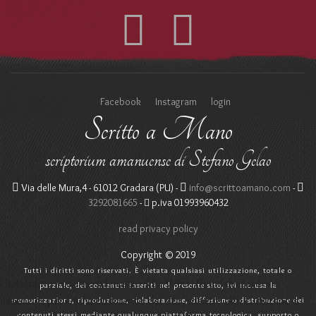
Facebook
Instagram
login
Scritto a Mano
scriptorium amanuense di Stefano Gelao
Via delle Mura,4 - 61012 Gradara (PU) -
info@scrittoamano.com
-
3292081665
-
p.iva 01993960432
read privacy policy
Copyright © 2019
Tutti i diritti sono riservati. È vietata qualsiasi utilizzazione, totale o
Utilizziamo i cookie sul nostro sito Web. Alcuni di essi sono
parziale, dei contenuti inseriti nel presente sito, ivi inclusa la
essenziali per il funzionamento del sito, mentre altri ci aiutano a
memorizzazione, riproduzione, rielaborazione, diffusione o distribuzione dei
contenuti stessi mediante qualunque piattaforma tecnologica, supporto o